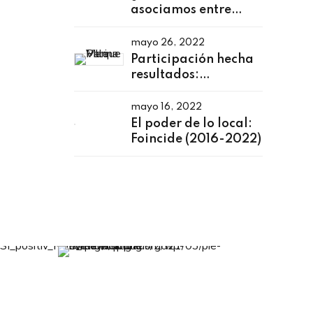
asociamos entre
municipios?
mayo 26, 2022
Participación hecha
resultados:
Aprendizajes en
Pradera
mayo 16, 2022
El poder de lo local:
Foincide (2016-2022)